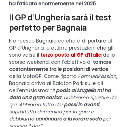
ha faticato enormemente nel 2025
.
Il GP d’Ungheria sarà il test
perfetto per Bagnaia
Francesco Bagnaia cercherà di portare al
GP d’Ungheria le ottime prestazioni che gli
sono valse il
terzo posto al GP d’Italia
dello
scorso weekend, con l’obiettivo di
tornare
costantemente tra le posizioni di vertice
della MotoGP. Come riporta
FormulaPassion
,
Bagnaia arriva al Balaton Park sulle ali
dell’entusiasmo: “
Il
podio al Mugello mi ha
dato una gran carica
: dobbiamo ripartire da
qui. Abbiamo fatto dei
passi in avanti
,
soprattutto domenica per la gara e
dobbiamo
continuare a lavorare sodo
per
ricucire il gap
“.