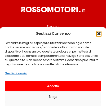
Seguici
Gestisci Consenso
Per fornire le migliori esperienze, utilizziamo tecnologie come i
cookie per memorizzare e/o accedere alle informazioni del
Chi siamo
dispositivo. Il consenso a queste tecnologie ci permetterà di
elaborare dati come il comportamento di navigazione o ID unici
Contattaci
su questo sito. Non acconsentire o ritirare il consenso può influire
negativamente su alcune caratteristiche e funzioni.
Termini & Condizioni
Cookie policy
Gestisci servizi
Privacy policy
Accetta
Cookie settings
Nega
© 2025 Rossomotori.it. Tutti i diritti riservati.