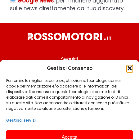
Google News
, per rimanere aggiornato
sulle news direttamente dal tuo discovery.
Seguici
Gestisci Consenso
Per fornire le migliori esperienze, utilizziamo tecnologie come i
cookie per memorizzare e/o accedere alle informazioni del
Chi siamo
dispositivo. Il consenso a queste tecnologie ci permetterà di
elaborare dati come il comportamento di navigazione o ID unici
Contattaci
su questo sito. Non acconsentire o ritirare il consenso può influire
negativamente su alcune caratteristiche e funzioni.
Termini & Condizioni
Cookie policy
Gestisci servizi
Privacy policy
Accetta