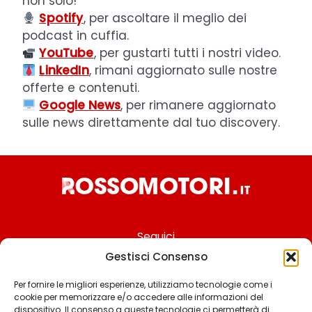
non solo!
Spotify
, per ascoltare il meglio dei
podcast in cuffia.
YouTube
, per gustarti tutti i nostri video.
LinkedIn
, rimani aggiornato sulle nostre
offerte e contenuti.
Google News
, per rimanere aggiornato
sulle news direttamente dal tuo discovery.
Seguici
Gestisci Consenso
Per fornire le migliori esperienze, utilizziamo tecnologie come i
cookie per memorizzare e/o accedere alle informazioni del
Chi siamo
dispositivo. Il consenso a queste tecnologie ci permetterà di