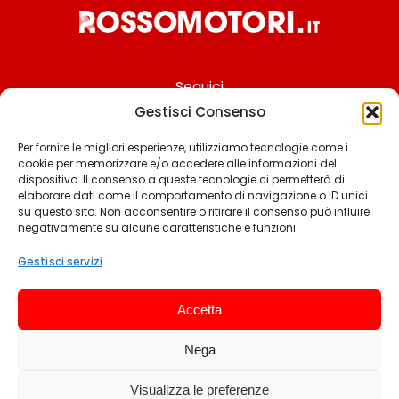
Seguici
Gestisci Consenso
Per fornire le migliori esperienze, utilizziamo tecnologie come i
cookie per memorizzare e/o accedere alle informazioni del
Chi siamo
dispositivo. Il consenso a queste tecnologie ci permetterà di
elaborare dati come il comportamento di navigazione o ID unici
Contattaci
su questo sito. Non acconsentire o ritirare il consenso può influire
negativamente su alcune caratteristiche e funzioni.
Termini & Condizioni
Cookie policy
Gestisci servizi
Privacy policy
Accetta
Cookie settings
Nega
© 2025 Rossomotori.it. Tutti i diritti riservati.
Visualizza le preferenze