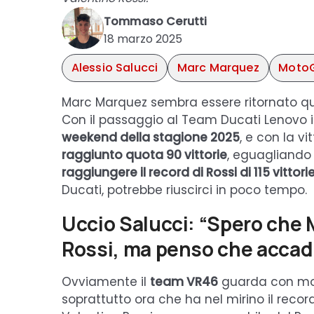
Tommaso Cerutti
18 marzo 2025
Alessio Salucci
Marc Marquez
MotoG
Marc Marquez sembra essere ritornato quel
Con il passaggio al Team Ducati Lenovo i
weekend della stagione 2025
, e con la 
raggiunto quota 90 vittorie
, eguagliando 
raggiungere il record di Rossi di 115 vittori
Ducati, potrebbe riuscirci in poco tempo.
Uccio Salucci: “Spero che M
Rossi, ma penso che accad
Ovviamente il
team VR46
guarda con molt
soprattutto ora che ha nel mirino il record