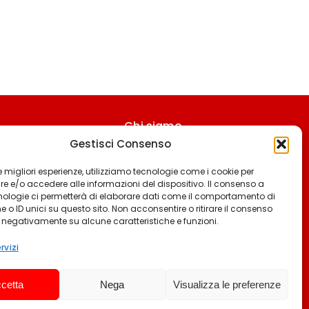
Chi siamo
Gestisci Consenso
Contattaci
Termini & Condizioni
 le migliori esperienze, utilizziamo tecnologie come i cookie per
 e/o accedere alle informazioni del dispositivo. Il consenso a
Cookie policy
nologie ci permetterà di elaborare dati come il comportamento di
 o ID unici su questo sito. Non acconsentire o ritirare il consenso
Privacy policy
e negativamente su alcune caratteristiche e funzioni.
Cookie settings
rvizi
cetta
Nega
Visualizza le preferenze