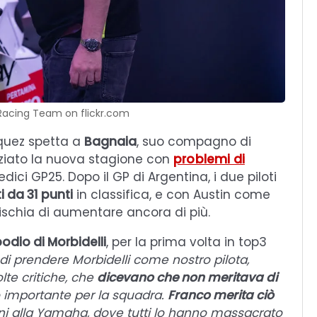
Racing Team on flickr.com
rquez spetta a
Bagnaia
, suo compagno di
niziato la nuova stagione con
problemi di
ci GP25. Dopo il GP di Argentina, i due piloti
i da 31 punti
in classifica, e con Austin come
schia di aumentare ancora di più.
podio di Morbidelli
, per la prima volta in top3
 prendere Morbidelli come nostro pilota,
te critiche, che
dicevano che non meritava di
 importante per la squadra.
Franco merita ciò
ni alla Yamaha, dove tutti lo hanno massacrato