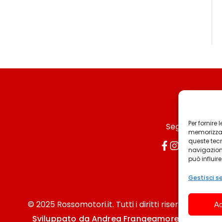
Per fornire
Seguici
memorizzare
queste tec
navigazione
può influir
Gestisci se
© 2025 Rossomotori.it. Tutti i diritti riservati.
Ac
Sviluppato da Andrea Frangeamore