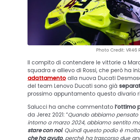
Photo Credit: VR46 
Il compito di contendere le vittorie a Ma
squadra e allievo di Rossi, che però ha i
adattamento
alla nuova Ducati Desmosedi
del team Lenovo Ducati sono già
separat
prossimo appuntamento questo divario ri
Salucci ha anche commentato
l’ottimo 
da Jerez 2021: “
Quando abbiamo pensato di
intorno a marzo 2024, abbiamo sentito mol
stare con noi
.
Quindi questo podio è molto
che ha avuto
, perché ha trascorso due an