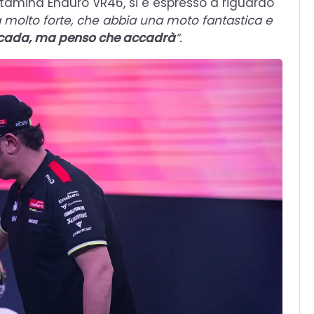
rtamina Enduro VR46, si è espresso a riguardo
 molto forte, che abbia una moto fantastica e
ccada, ma penso che accadrà
”.