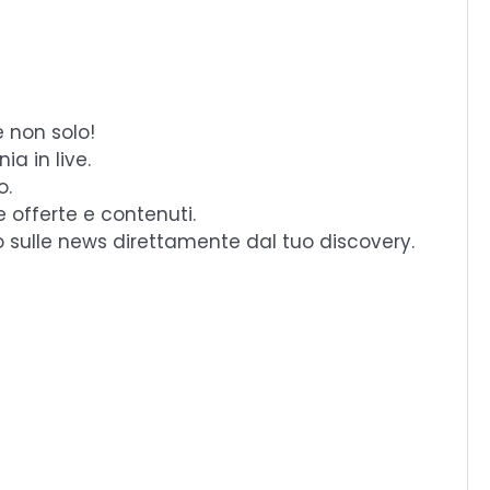
e non solo!
a in live.
o.
e offerte e contenuti.
o sulle news direttamente dal tuo discovery.