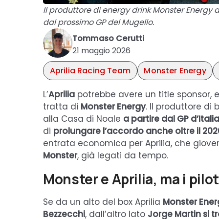
Il produttore di energy drink Monster Energy d
dal prossimo GP del Mugello.
Tommaso Cerutti
21 maggio 2026
Aprilia Racing Team
Monster Energy
L’
Aprilia
potrebbe avere un title sponsor, 
tratta di
Monster Energy
. Il produttore d
alla Casa di Noale
a partire dal GP d’Itali
di
prolungare l’accordo anche oltre il 202
entrata economica per Aprilia, che giov
Monster
, già legati da tempo.
Monster e Aprilia, ma i pilot
Se da un alto del box Aprilia
Monster Ener
Bezzecchi
, dall’altro lato
Jorge Martin si 