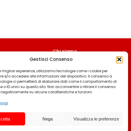
Chi siamo
Gestisci Consenso
Contattaci
Termini & Condizioni
 le migliori esperienze, utilizziamo tecnologie come i cookie per
 e/o accedere alle informazioni del dispositivo. Il consenso a
Cookie policy
nologie ci permetterà di elaborare dati come il comportamento di
 o ID unici su questo sito. Non acconsentire o ritirare il consenso
Privacy policy
e negativamente su alcune caratteristiche e funzioni.
Cookie settings
rvizi
cetta
Nega
Visualizza le preferenze