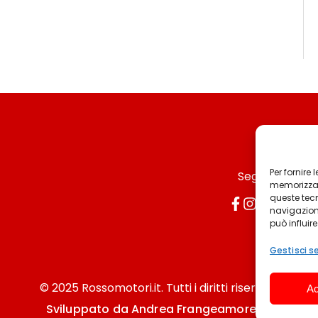
Per fornire
Seguici
memorizzare
queste tec
navigazione
può influir
Gestisci se
© 2025 Rossomotori.it. Tutti i diritti riservati.
Ac
Sviluppato da Andrea Frangeamore