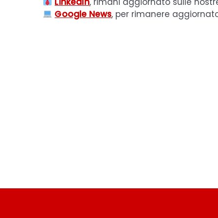
LinkedIn
, rimani aggiornato sulle nostr
Google News
, per rimanere aggiornat