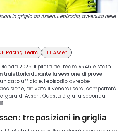
zioni in griglia ad Assen. L'episodio, avvenuto nelle
46 Racing Team
TT Assen
'Olanda 2026. Il pilota del team VR46 è stato
in traiettoria durante la sessione di prove
nicato ufficiale, l'episodio avrebbe
 decisione, arrivata il venerdì sera, comporterà
r la gara di Assen. Questa è già la seconda
i.
sen: tre posizioni in griglia