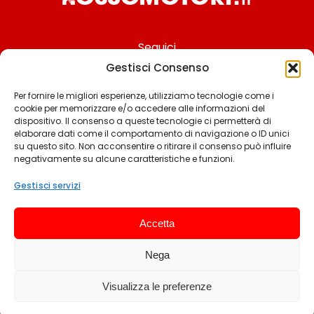
Seguici
Gestisci Consenso
Per fornire le migliori esperienze, utilizziamo tecnologie come i
cookie per memorizzare e/o accedere alle informazioni del
Chi siamo
dispositivo. Il consenso a queste tecnologie ci permetterà di
elaborare dati come il comportamento di navigazione o ID unici
Contattaci
su questo sito. Non acconsentire o ritirare il consenso può influire
negativamente su alcune caratteristiche e funzioni.
Termini & Condizioni
Cookie policy
Gestisci servizi
Privacy policy
Accetta
Cookie settings
Nega
© 2025 Rossomotori.it. Tutti i diritti riservati.
Visualizza le preferenze
Sviluppato da Andrea Frangeamore