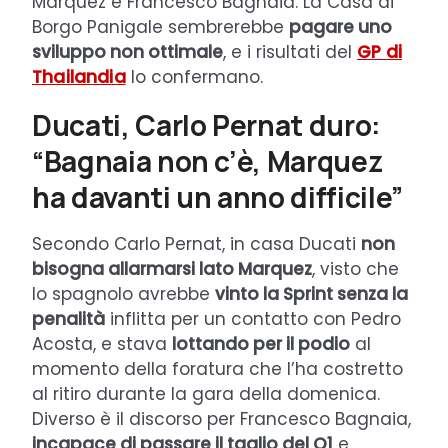
Marquez e Francesco Bagnaia. La Casa di
Borgo Panigale sembrerebbe
pagare uno
sviluppo non ottimale
, e i risultati del
GP di
Thailandia
lo confermano.
Ducati, Carlo Pernat duro:
“Bagnaia non c’è, Marquez
ha davanti un anno difficile”
Secondo Carlo Pernat, in casa Ducati
non
bisogna allarmarsi lato Marquez
, visto che
lo spagnolo avrebbe
vinto la Sprint senza la
penalità
inflitta per un contatto con Pedro
Acosta, e stava
lottando per il podio
al
momento della foratura che l’ha costretto
al ritiro durante la gara della domenica.
Diverso è il discorso per Francesco Bagnaia,
incapace di passare il taglio del Q1
e