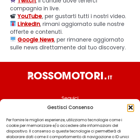
Twitch
, il canale dove tenerci
compagnia in live.
YouTube
, per gustarti tutti i nostri video.
LinkedIn
, rimani aggiornato sulle nostre
offerte e contenuti.
Google News
, per rimanere aggiornato
sulle news direttamente dal tuo discovery.
Seguici
Gestisci Consenso
Per fornire le migliori esperienze, utilizziamo tecnologie come i
cookie per memorizzare e/o accedere alle informazioni del
Chi siamo
dispositivo. Il consenso a queste tecnologie ci permetterà di
elaborare dati come il comportamento di navigazione o ID unici
Contattaci