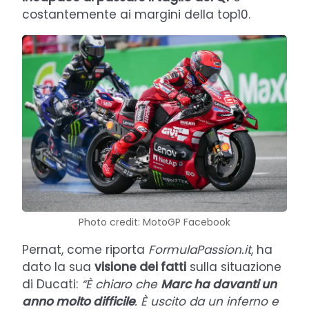
costantemente ai margini della top10.
Photo credit: MotoGP Facebook
Pernat, come riporta
FormulaPassion.it
, ha
dato la sua
visione dei fatti
sulla situazione
di Ducati:
“È chiaro che
Marc ha davanti un
anno molto difficile
. È uscito da un inferno e