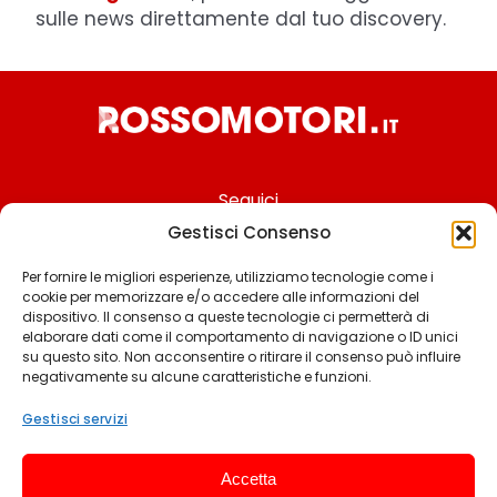
sulle news direttamente dal tuo discovery.
Seguici
Gestisci Consenso
Per fornire le migliori esperienze, utilizziamo tecnologie come i
cookie per memorizzare e/o accedere alle informazioni del
Chi siamo
dispositivo. Il consenso a queste tecnologie ci permetterà di
elaborare dati come il comportamento di navigazione o ID unici
Contattaci
su questo sito. Non acconsentire o ritirare il consenso può influire
negativamente su alcune caratteristiche e funzioni.
Termini & Condizioni
Cookie policy
Gestisci servizi
Privacy policy
Accetta
Cookie settings