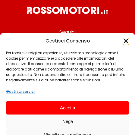
Seguici
Gestisci Consenso
Per fornire le migliori esperienze, utilizziamo tecnologie come i
cookie per memorizzare e/o accedere alle informazioni del
Chi siamo
dispositivo. Il consenso a queste tecnologie ci permetterà di
elaborare dati come il comportamento di navigazione o ID unici
Contattaci
su questo sito. Non acconsentire o ritirare il consenso può influire
negativamente su alcune caratteristiche e funzioni.
Termini & Condizioni
Cookie policy
Gestisci servizi
Privacy policy
Accetta
Cookie settings
Nega
© 2025 Rossomotori.it. Tutti i diritti riservati.
Visualizza le preferenze