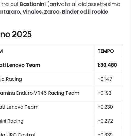
 tra cui
Bastianini
(arrivato al diciassettesimo
rtararo, Vinales, Zarco, Binder ed il rookie
ino 2025
M
TEMPO
ati Lenovo Team
1:30.480
lia Racing
+0.147
tamina Enduro VR46 Racing Team
+0.193
ati Lenovo Team
+0.230
ini Racing
+0.272
da HRC Castrol
+0.339