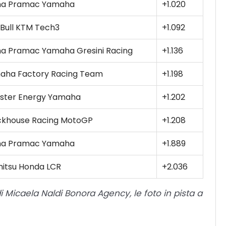
ma Pramac Yamaha
+1.020
Bull KTM Tech3
+1.092
ma Pramac Yamaha Gresini Racing
+1.136
aha Factory Racing Team
+1.198
ster Energy Yamaha
+1.202
ckhouse Racing MotoGP
+1.208
ma Pramac Yamaha
+1.889
mitsu Honda LCR
+2.036
 di Micaela Naldi Bonora Agency, le foto in pista a