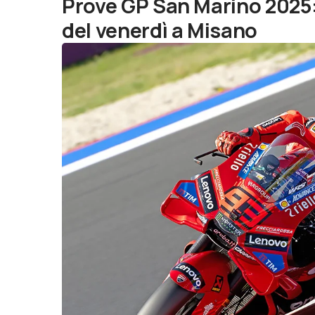
Prove GP San Marino 2025:
del venerdì a Misano