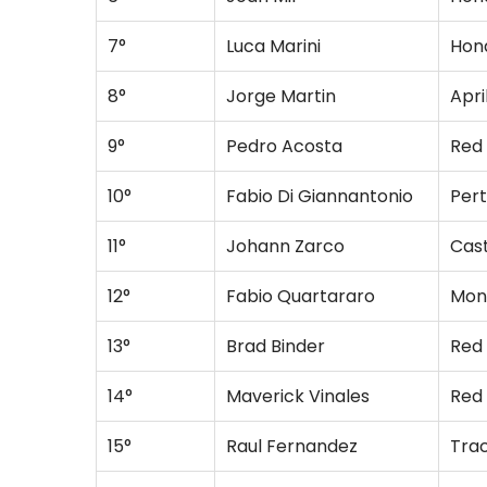
7°
Luca Marini
Hon
8°
Jorge Martin
Apri
9°
Pedro Acosta
Red 
10°
Fabio Di Giannantonio
Per
11°
Johann Zarco
Cas
12°
Fabio Quartararo
Mon
13°
Brad Binder
Red 
14°
Maverick Vinales
Red 
15°
Raul Fernandez
Tra