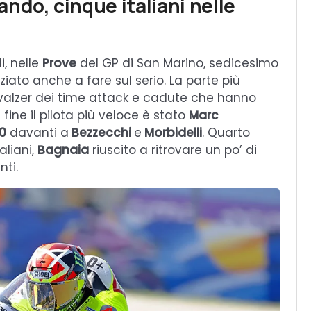
ndo, cinque italiani nelle
i, nelle
Prove
del GP di San Marino, sedicesimo
iato anche a fare sul serio. La parte più
l valzer dei time attack e cadute che hanno
fine il pilota più veloce è stato
Marc
0
davanti a
Bezzecchi
e
Morbidelli
. Quarto
aliani,
Bagnaia
riuscito a ritrovare un po’ di
ti.