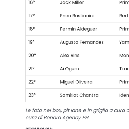
16°
Jack Miller
Pri
17°
Enea Bastianini
Red 
18°
Fermin Aldeguer
Pri
19°
Augusto Fernandez
Yam
20°
Alex Rins
Mon
21°
Ai Ogura
Tra
22°
Miguel Oliveira
Pri
23°
Somkiat Chantra
Ide
Le foto nei box, pit lane e in griglia a cura
cura di Bonora Agency PH.