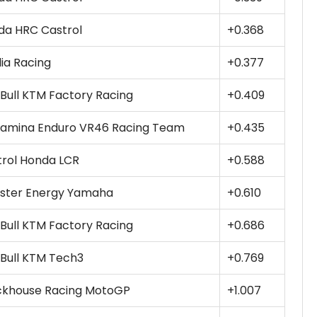
da HRC Castrol
+0.368
lia Racing
+0.377
Bull KTM Factory Racing
+0.409
tamina Enduro VR46 Racing Team
+0.435
trol Honda LCR
+0.588
ster Energy Yamaha
+0.610
Bull KTM Factory Racing
+0.686
Bull KTM Tech3
+0.769
ckhouse Racing MotoGP
+1.007