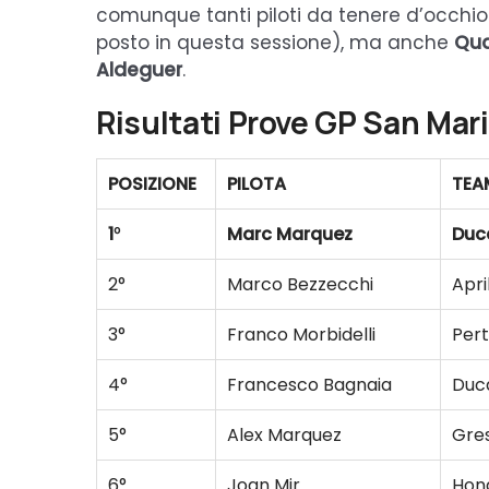
comunque tanti piloti da tenere d’occhio
posto in questa sessione), ma anche
Qua
Aldeguer
.
Risultati Prove GP San Mar
POSIZIONE
PILOTA
TEA
1
°
Marc Marquez
Duc
2°
Marco Bezzecchi
Apri
3°
Franco Morbidelli
Per
4°
Francesco Bagnaia
Duc
5°
Alex Marquez
Gres
6°
Joan Mir
Hon