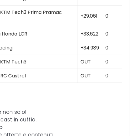
l KTM Tech3 Prima Pramac
+29.061
0
u Honda LCR
+33.622
0
Racing
+34.989
0
l KTM Tech3
OUT
0
RC Castrol
OUT
0
e non solo!
cast in cuffia.
o.
e offerte e contenuti.