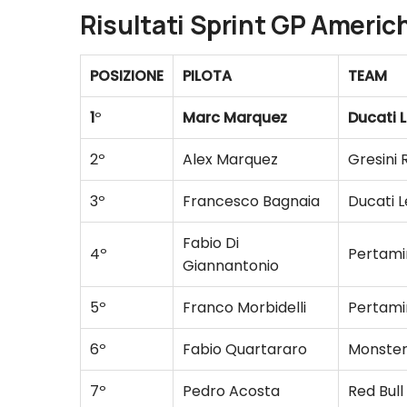
Risultati Sprint GP Americ
POSIZIONE
PILOTA
TEAM
1
º
Marc Marquez
Ducati 
2º
Alex Marquez
Gresini 
3º
Francesco Bagnaia
Ducati 
Fabio Di
4º
Pertami
Giannantonio
5º
Franco Morbidelli
Pertami
6º
Fabio Quartararo
Monste
7º
Pedro Acosta
Red Bul