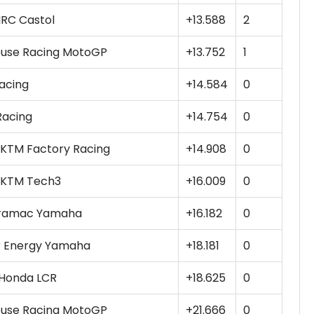
RC Castol
+13.588
2
use Racing MotoGP
+13.752
1
Racing
+14.584
0
 Racing
+14.754
0
l KTM Factory Racing
+14.908
0
l KTM Tech3
+16.009
0
Pramac Yamaha
+16.182
0
 Energy Yamaha
+18.181
0
 Honda LCR
+18.625
0
use Racing MotoGP
+21.666
0