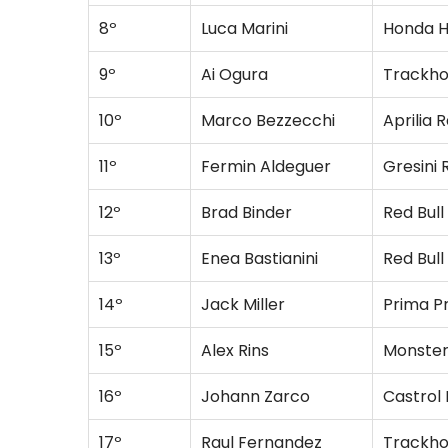
8º
Luca Marini
Honda H
9º
Ai Ogura
Trackho
10º
Marco Bezzecchi
Aprilia 
11º
Fermin Aldeguer
Gresini
12º
Brad Binder
Red Bul
13º
Enea Bastianini
Red Bul
14º
Jack Miller
Prima 
15º
Alex Rins
Monster
16º
Johann Zarco
Castrol
17º
Raul Fernandez
Trackho