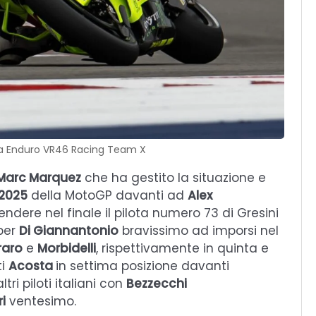
na Enduro VR46 Racing Team X
Marc Marquez
che ha gestito la situazione e
 2025
della MotoGP davanti ad
Alex
ndere nel finale il pilota numero 73 di Gresini
per
Di Giannantonio
bravissimo ad imporsi nel
raro
e
Morbidelli
, rispettivamente in quinta e
ti
Acosta
in settima posizione davanti
altri piloti italiani con
Bezzecchi
i
ventesimo.