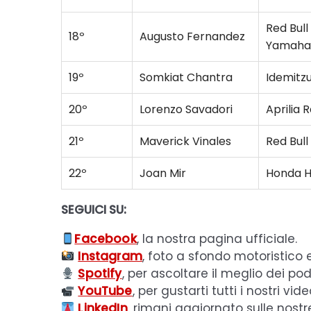
Red Bul
18º
Augusto Fernandez
Yamaha
19º
Somkiat Chantra
Idemitz
20º
Lorenzo Savadori
Aprilia 
21º
Maverick Vinales
Red Bul
22º
Joan Mir
Honda H
SEGUICI SU:
Facebook
, la nostra pagina ufficiale.
Instagram
, foto a sfondo motoristico 
Spotify
, per ascoltare il meglio dei pod
YouTube
, per gustarti tutti i nostri vide
LinkedIn
, rimani aggiornato sulle nostr