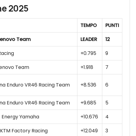
he 2025
TEMPO
PUNTI
Lenovo Team
LEADER
12
Racing
+0.795
9
Lenovo Team
+1.918
7
na Enduro VR46 Racing Team
+8.536
6
na Enduro VR46 Racing Team
+9.685
5
r Energy Yamaha
+10.676
4
l KTM Factory Racing
+12.049
3