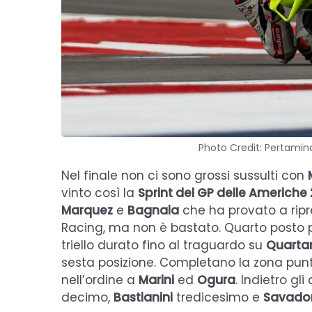
Photo Credit: Pertami
Nel finale non ci sono grossi sussulti con
vinto così la
Sprint del GP delle Americhe
Marquez
e
Bagnaia
che ha provato a ripre
Racing, ma non è bastato. Quarto posto 
triello durato fino al traguardo su
Quarta
sesta posizione. Completano la zona pun
nell’ordine a
Marini
ed
Ogura
. Indietro gli 
decimo,
Bastianini
tredicesimo e
Savador