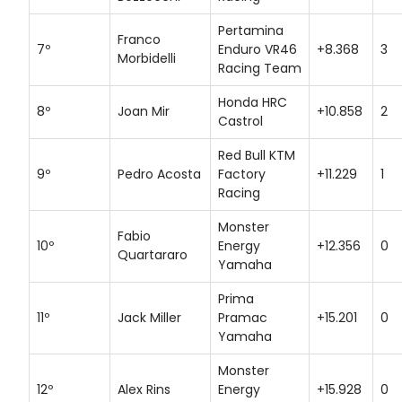
Pertamina
Franco
7º
Enduro VR46
+8.368
3
Morbidelli
Racing Team
Honda HRC
8º
Joan Mir
+10.858
2
Castrol
Red Bull KTM
9º
Pedro Acosta
Factory
+11.229
1
Racing
Monster
Fabio
10º
Energy
+12.356
0
Quartararo
Yamaha
Prima
11º
Jack Miller
Pramac
+15.201
0
Yamaha
Monster
12º
Alex Rins
Energy
+15.928
0