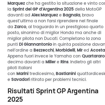
Marquez
che ha gestito la situazione e vinto co
la
Sprint del GP d’Argentina 2025
della MotoGP
davanti ad
Alex Marquez
e
Bagnaia
, bravo
quest’ultimo a non farsi riprendere nel finale
da
Zarco
, al traguardo in un prestigioso quarto
posto, sinonimo di miglior Honda ma anche di
miglior pilota non Ducati. Completano la zona
punti
Di Giannantonio
in quinta posizione davan
nell’ordine a
Bezzecchi
,
Morbidelli
,
Mir
ed
Acosta
Appena fuori invece le Yamaha con
Quartararo
decimo davanti a
Miller
e
Rins
. Indietro gli altri
piloti italiani
con
Marini
tredicesimo,
Bastianini
quattordices
e
Savadori
ritirato per problemi tecnici.
Risultati Sprint GP Argentina
2025