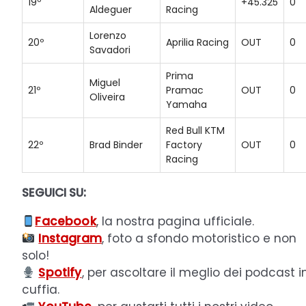
19º
+45.325
0
Aldeguer
Racing
Lorenzo
20º
Aprilia Racing
OUT
0
Savadori
Prima
Miguel
21º
Pramac
OUT
0
Oliveira
Yamaha
Red Bull KTM
22º
Brad Binder
Factory
OUT
0
Racing
SEGUICI SU:
Facebook
, la nostra pagina ufficiale.
Instagram
, foto a sfondo motoristico e non
solo!
Spotify
, per ascoltare il meglio dei podcast i
cuffia.