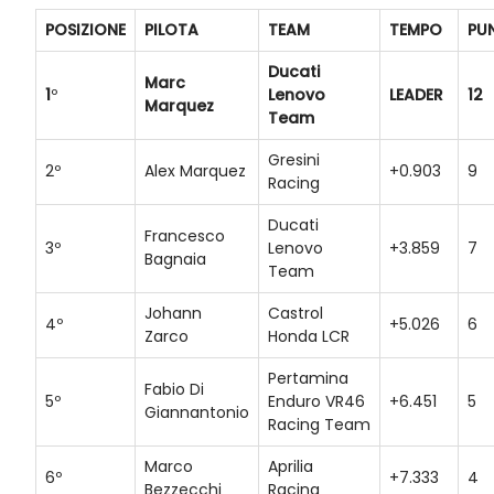
POSIZIONE
PILOTA
TEAM
TEMPO
PU
Ducati
Marc
1
º
Lenovo
LEADER
12
Marquez
Team
Gresini
2º
Alex Marquez
+0.903
9
Racing
Ducati
Francesco
3º
Lenovo
+3.859
7
Bagnaia
Team
Johann
Castrol
4º
+5.026
6
Zarco
Honda LCR
Pertamina
Fabio Di
5º
Enduro VR46
+6.451
5
Giannantonio
Racing Team
Marco
Aprilia
6º
+7.333
4
Bezzecchi
Racing