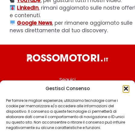
YouTube
, per gustarti tutti i nostri video.
LinkedIn
, rimani aggiornato sulle nostre offer
e contenuti.
Google News
, per rimanere aggiornato sulle
news direttamente dal tuo discovery.
Seguici
Gestisci Consenso
Per fornire le migliori esperienze, utilizziamo tecnologie come i
cookie per memorizzare e/o accedere alle informazioni del
Chi siamo
dispositivo. Il consenso a queste tecnologie ci permetterà di
elaborare dati come il comportamento di navigazione o ID unici
Contattaci
su questo sito. Non acconsentire o ritirare il consenso può influire
negativamente su alcune caratteristiche e funzioni.
Termini & Condizioni