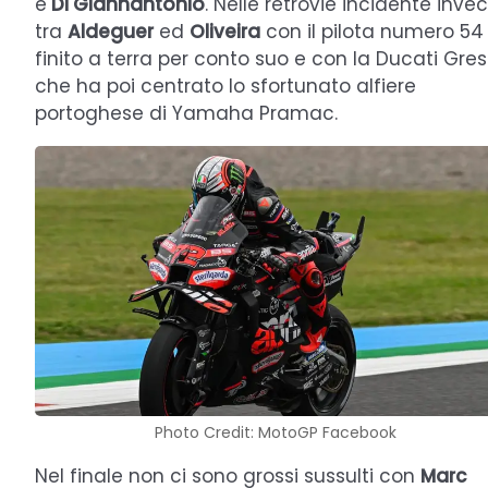
e
Di Giannantonio
. Nelle retrovie incidente inve
tra
Aldeguer
ed
Oliveira
con il pilota numero 54
finito a terra per conto suo e con la Ducati Gres
che ha poi centrato lo sfortunato alfiere
portoghese di Yamaha Pramac.
Photo Credit: MotoGP Facebook
Nel finale non ci sono grossi sussulti con
Marc