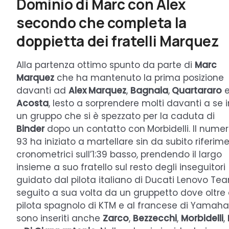
Dominio di Marc con Alex
secondo che completa la
doppietta dei fratelli Marquez
Alla partenza ottimo spunto da parte di
Marc
Marquez
che ha mantenuto la prima posizione
davanti ad
Alex Marquez
,
Bagnaia
,
Quartararo
e
Acosta
, lesto a sorprendere molti davanti a se i
un gruppo che si è spezzato per la caduta di
Binder
dopo un contatto con
Morbidelli. Il nume
93 ha iniziato a martellare sin da subito riferime
cronometrici sull’1:39 basso, prendendo il largo
insieme a suo fratello sul resto degli inseguitori
guidato dal pilota italiano di Ducati Lenovo Te
seguito a sua volta da un gruppetto dove oltre 
pilota spagnolo di KTM e al francese di Yamaha
sono inseriti anche
Zarco
,
Bezzecchi
,
Morbidelli
,