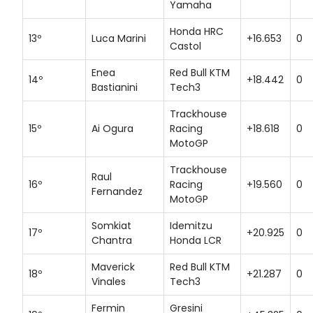
Yamaha
Honda HRC
13º
Luca Marini
+16.653
0
Castol
Enea
Red Bull KTM
14º
+18.442
0
Bastianini
Tech3
Trackhouse
15º
Ai Ogura
Racing
+18.618
0
MotoGP
Trackhouse
Raul
16º
Racing
+19.560
0
Fernandez
MotoGP
Somkiat
Idemitzu
17º
+20.925
0
Chantra
Honda LCR
Maverick
Red Bull KTM
18º
+21.287
0
Vinales
Tech3
Fermin
Gresini