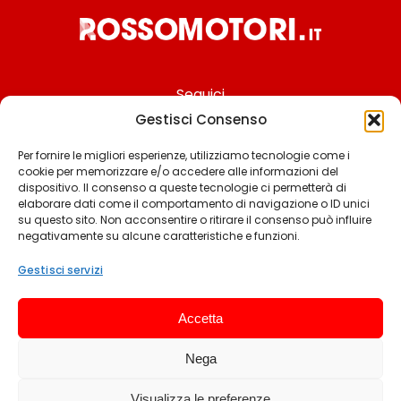
Seguici
Gestisci Consenso
Per fornire le migliori esperienze, utilizziamo tecnologie come i
cookie per memorizzare e/o accedere alle informazioni del
Chi siamo
dispositivo. Il consenso a queste tecnologie ci permetterà di
elaborare dati come il comportamento di navigazione o ID unici
Contattaci
su questo sito. Non acconsentire o ritirare il consenso può influire
negativamente su alcune caratteristiche e funzioni.
Termini & Condizioni
Cookie policy
Gestisci servizi
Privacy policy
Accetta
Cookie settings
Nega
© 2025 Rossomotori.it. Tutti i diritti riservati.
Visualizza le preferenze