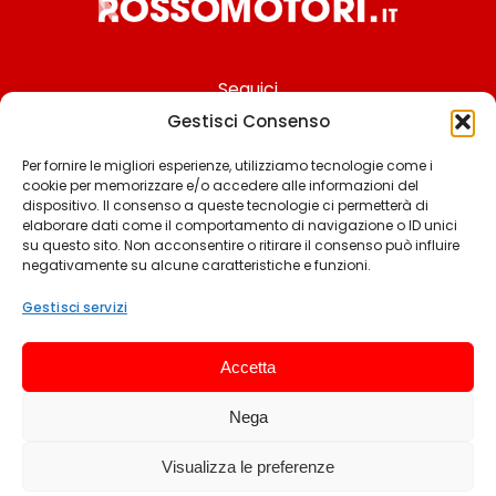
Seguici
Gestisci Consenso
Per fornire le migliori esperienze, utilizziamo tecnologie come i
cookie per memorizzare e/o accedere alle informazioni del
Chi siamo
dispositivo. Il consenso a queste tecnologie ci permetterà di
elaborare dati come il comportamento di navigazione o ID unici
Contattaci
su questo sito. Non acconsentire o ritirare il consenso può influire
negativamente su alcune caratteristiche e funzioni.
Termini & Condizioni
Cookie policy
Gestisci servizi
Privacy policy
Accetta
Cookie settings
Nega
© 2025 Rossomotori.it. Tutti i diritti riservati.
Visualizza le preferenze
Sviluppato da Andrea Frangeamore