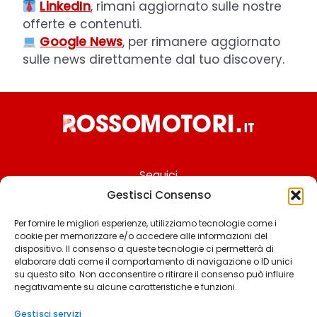
LinkedIn
, rimani aggiornato sulle nostre
offerte e contenuti.
Google News
, per rimanere aggiornato
sulle news direttamente dal tuo discovery.
Seguici
Gestisci Consenso
Per fornire le migliori esperienze, utilizziamo tecnologie come i
cookie per memorizzare e/o accedere alle informazioni del
Chi siamo
dispositivo. Il consenso a queste tecnologie ci permetterà di
elaborare dati come il comportamento di navigazione o ID unici
Contattaci
su questo sito. Non acconsentire o ritirare il consenso può influire
negativamente su alcune caratteristiche e funzioni.
Termini & Condizioni
Cookie policy
Gestisci servizi