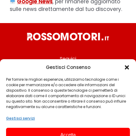
Google News
, per rimanere aggiornato
sulle news direttamente dal tuo discovery.
Seguici
Gestisci Consenso
Per fornire le migliori esperienze, utilizziamo tecnologie come i
cookie per memorizzare e/o accedere alle informazioni del
Chi siamo
dispositivo. Il consenso a queste tecnologie ci permetterà di
elaborare dati come il comportamento di navigazione o ID unici
Contattaci
su questo sito. Non acconsentire o ritirare il consenso può influire
negativamente su alcune caratteristiche e funzioni.
Termini & Condizioni
Cookie policy
Gestisci servizi
Privacy policy
Accetta