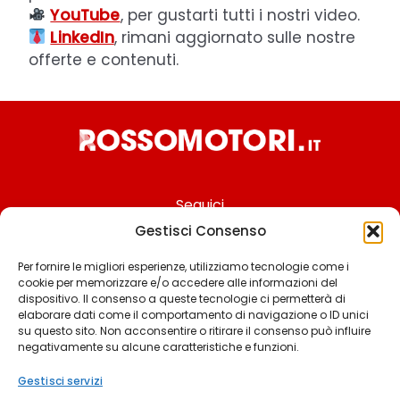
YouTube
, per gustarti tutti i nostri video.
LinkedIn
, rimani aggiornato sulle nostre
offerte e contenuti.
Seguici
Gestisci Consenso
Per fornire le migliori esperienze, utilizziamo tecnologie come i
cookie per memorizzare e/o accedere alle informazioni del
Chi siamo
dispositivo. Il consenso a queste tecnologie ci permetterà di
elaborare dati come il comportamento di navigazione o ID unici
Contattaci
su questo sito. Non acconsentire o ritirare il consenso può influire
negativamente su alcune caratteristiche e funzioni.
Termini & Condizioni
Cookie policy
Gestisci servizi