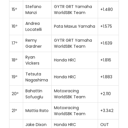
Stefano
GYTR GRT Yamaha
15º
+1.480
Manzi
WorldSBK Team
Andrea
16º
Pata Maxus Yamaha
+1.575
Locatelli
Remy
GYTR GRT Yamaha
17º
+1.639
Gardner
WorldSBK Team
Ryan
18º
Honda HRC
+1.816
Vickers
Tetsuta
19º
Honda HRC
+1.883
Nagashima
Bahattin
Motoxracing
20º
+2.110
Sofuoglu
WorldSBK Team
Motoxracing
21º
Mattia Rato
+3.342
WorldSBK Team
Jake Dixon
Honda HRC
OUT