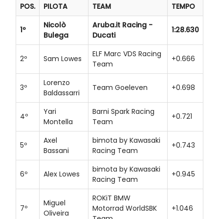
POS.
PILOTA
TEAM
TEMPO
Nicolò
Aruba.it Racing -
1º
1:28.630
Bulega
Ducati
ELF Marc VDS Racing
2º
Sam Lowes
+0.666
Team
Lorenzo
3º
Team Goeleven
+0.698
Baldassarri
Yari
Barni Spark Racing
4º
+0.721
Montella
Team
Axel
bimota by Kawasaki
5º
+0.743
Bassani
Racing Team
bimota by Kawasaki
6º
Alex Lowes
+0.945
Racing Team
ROKiT BMW
Miguel
7º
Motorrad WorldSBK
+1.046
Oliveira
Team