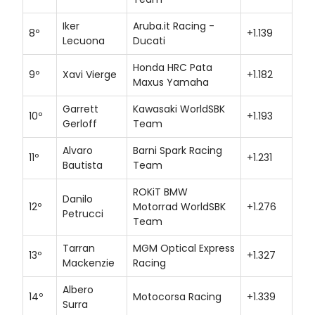
Iker
Aruba.it Racing -
8º
+1.139
Lecuona
Ducati
Honda HRC Pata
9º
Xavi Vierge
+1.182
Maxus Yamaha
Garrett
Kawasaki WorldSBK
10º
+1.193
Gerloff
Team
Alvaro
Barni Spark Racing
11º
+1.231
Bautista
Team
ROKiT BMW
Danilo
12º
Motorrad WorldSBK
+1.276
Petrucci
Team
Tarran
MGM Optical Express
13º
+1.327
Mackenzie
Racing
Albero
14º
Motocorsa Racing
+1.339
Surra