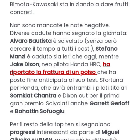
Bimota-Kawasaki sta iniziando a dare frutti
concreti.
Non sono mancate le note negative.
Diverse cadute hanno segnato la giornata:
Alvaro Bautista
è scivolato (senza però
cercare il tempo a tutti i costi),
Stefano
Manzi
è caduto sia ieri che oggi, mentre
Jake Dixon
, neo pilota Honda HRC,
ha
riportato la frattura di un polso
che ha
posto fine anticipata al suo test. Sfortuna
per Honda, che avrà entrambi i piloti titolari
Somkiat Chantra
e Dixon out per il primo
gran premio. Scivolati anche
Garrett Gerloff
e
Bahattin Sofuoglu
.
Per il resto della top ten si segnalano
progressi
interessanti da parte di
Miguel
Oliveira su BMW
, mentre più in difficoltà