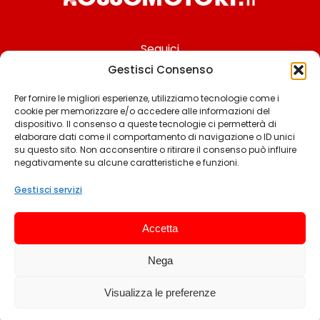
Seguici
Gestisci Consenso
Per fornire le migliori esperienze, utilizziamo tecnologie come i
cookie per memorizzare e/o accedere alle informazioni del
Chi siamo
dispositivo. Il consenso a queste tecnologie ci permetterà di
elaborare dati come il comportamento di navigazione o ID unici
Contattaci
su questo sito. Non acconsentire o ritirare il consenso può influire
negativamente su alcune caratteristiche e funzioni.
Termini & Condizioni
Cookie policy
Gestisci servizi
Privacy policy
Accetta
Cookie settings
Nega
© 2025 Rossomotori.it. Tutti i diritti riservati.
Visualizza le preferenze
Sviluppato da Andrea Frangeamore