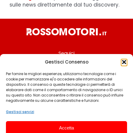
sulle news direttamente dal tuo discovery.
Seguici
Gestisci Consenso
Per fornire le migliori esperienze, utilizziamo tecnologie come i
cookie per memorizzare e/o accedere alle informazioni del
Chi siamo
dispositivo. Il consenso a queste tecnologie ci permetterà di
elaborare dati come il comportamento di navigazione o ID unici
Contattaci
su questo sito. Non acconsentire o ritirare il consenso può influire
negativamente su alcune caratteristiche e funzioni.
Termini & Condizioni
Cookie policy
Gestisci servizi
Privacy policy
Accetta
Cookie settings