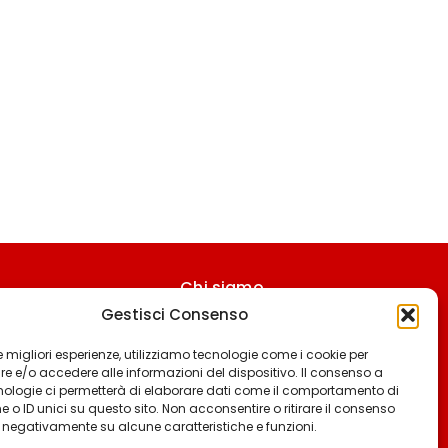
Chi siamo
Gestisci Consenso
Contattaci
Termini & Condizioni
 le migliori esperienze, utilizziamo tecnologie come i cookie per
 e/o accedere alle informazioni del dispositivo. Il consenso a
Cookie policy
nologie ci permetterà di elaborare dati come il comportamento di
 o ID unici su questo sito. Non acconsentire o ritirare il consenso
Privacy policy
e negativamente su alcune caratteristiche e funzioni.