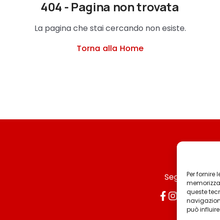
404 - Pagina non trovata
La pagina che stai cercando non esiste.
Torna alla Home
Per fornire
Seguici
memorizzare
queste tec
navigazione
può influir