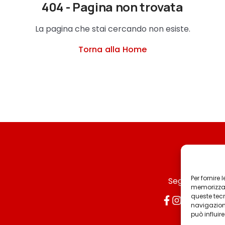
404 - Pagina non trovata
La pagina che stai cercando non esiste.
Torna alla Home
Per fornire
Seguici
memorizzare
queste tec
navigazione
può influir