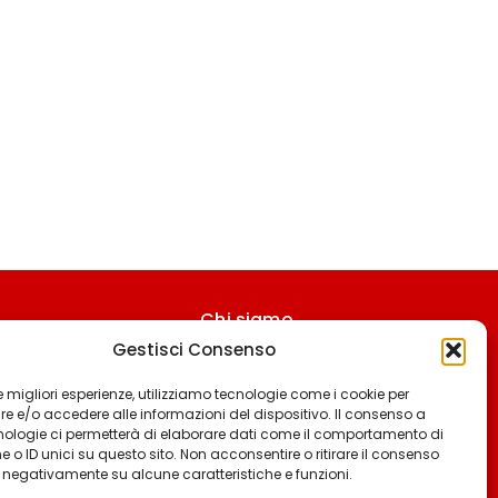
Chi siamo
Gestisci Consenso
Contattaci
Termini & Condizioni
 le migliori esperienze, utilizziamo tecnologie come i cookie per
 e/o accedere alle informazioni del dispositivo. Il consenso a
Cookie policy
nologie ci permetterà di elaborare dati come il comportamento di
 o ID unici su questo sito. Non acconsentire o ritirare il consenso
Privacy policy
e negativamente su alcune caratteristiche e funzioni.