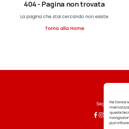
404 - Pagina non trovata
La pagina che stai cercando non esiste.
Torna alla Home
Per fornire
Seguici
memorizzare
queste tec
navigazione
può influir