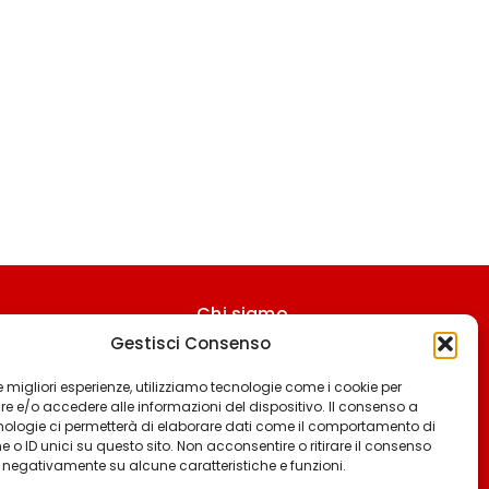
Chi siamo
Gestisci Consenso
Contattaci
Termini & Condizioni
 le migliori esperienze, utilizziamo tecnologie come i cookie per
 e/o accedere alle informazioni del dispositivo. Il consenso a
Cookie policy
nologie ci permetterà di elaborare dati come il comportamento di
 o ID unici su questo sito. Non acconsentire o ritirare il consenso
Privacy policy
e negativamente su alcune caratteristiche e funzioni.