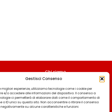
Chi siamo
Gestisci Consenso
Contattaci
Termini & Condizioni
 le migliori esperienze, utilizziamo tecnologie come i cookie per
 e/o accedere alle informazioni del dispositivo. Il consenso a
Cookie policy
nologie ci permetterà di elaborare dati come il comportamento di
 o ID unici su questo sito. Non acconsentire o ritirare il consenso
Privacy policy
e negativamente su alcune caratteristiche e funzioni.