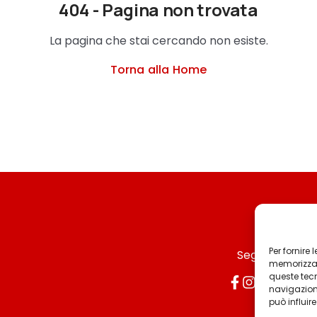
404 - Pagina non trovata
La pagina che stai cercando non esiste.
Torna alla Home
Per fornire
Seguici
memorizzare
queste tec
navigazione
può influir