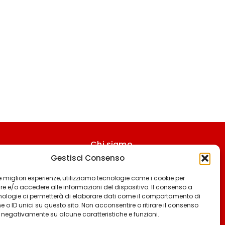
Chi siamo
Gestisci Consenso
Contattaci
Termini & Condizioni
 le migliori esperienze, utilizziamo tecnologie come i cookie per
 e/o accedere alle informazioni del dispositivo. Il consenso a
Cookie policy
nologie ci permetterà di elaborare dati come il comportamento di
 o ID unici su questo sito. Non acconsentire o ritirare il consenso
Privacy policy
e negativamente su alcune caratteristiche e funzioni.