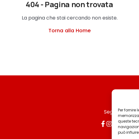
404 - Pagina non trovata
La pagina che stai cercando non esiste.
Torna alla Home
Per fornire
Seguici
memorizzare
queste tec
navigazione
può influir