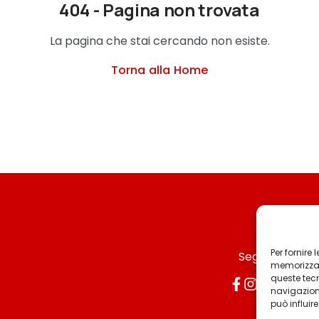
404 - Pagina non trovata
La pagina che stai cercando non esiste.
Torna alla Home
Per fornire
Seguici
memorizzare
queste tec
navigazione
può influir