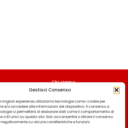
Chi siamo
Gestisci Consenso
Contattaci
Termini & Condizioni
 le migliori esperienze, utilizziamo tecnologie come i cookie per
 e/o accedere alle informazioni del dispositivo. Il consenso a
Cookie policy
nologie ci permetterà di elaborare dati come il comportamento di
 o ID unici su questo sito. Non acconsentire o ritirare il consenso
Privacy policy
e negativamente su alcune caratteristiche e funzioni.