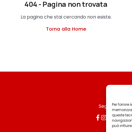
404 - Pagina non trovata
La pagina che stai cercando non esiste.
Torna alla Home
Per fornire
Seguici
memorizzare
queste tec
navigazione
può influir