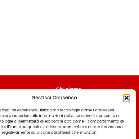
Chi siamo
Gestisci Consenso
Contattaci
Termini & Condizioni
 le migliori esperienze, utilizziamo tecnologie come i cookie per
 e/o accedere alle informazioni del dispositivo. Il consenso a
Cookie policy
nologie ci permetterà di elaborare dati come il comportamento di
 o ID unici su questo sito. Non acconsentire o ritirare il consenso
Privacy policy
e negativamente su alcune caratteristiche e funzioni.