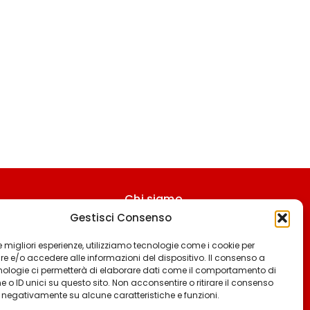
Chi siamo
Gestisci Consenso
Contattaci
Termini & Condizioni
 le migliori esperienze, utilizziamo tecnologie come i cookie per
 e/o accedere alle informazioni del dispositivo. Il consenso a
Cookie policy
nologie ci permetterà di elaborare dati come il comportamento di
 o ID unici su questo sito. Non acconsentire o ritirare il consenso
Privacy policy
e negativamente su alcune caratteristiche e funzioni.