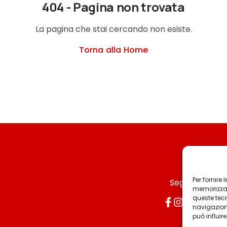
404 - Pagina non trovata
La pagina che stai cercando non esiste.
Torna alla Home
Per fornire
Seguici
memorizzare
queste tec
navigazione
può influir