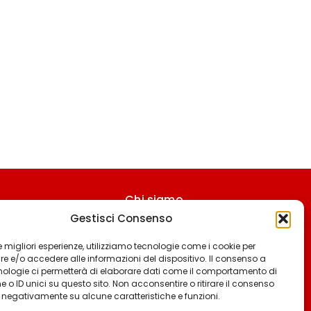
Chi siamo
Gestisci Consenso
Contattaci
Termini & Condizioni
 le migliori esperienze, utilizziamo tecnologie come i cookie per
 e/o accedere alle informazioni del dispositivo. Il consenso a
Cookie policy
nologie ci permetterà di elaborare dati come il comportamento di
 o ID unici su questo sito. Non acconsentire o ritirare il consenso
Privacy policy
e negativamente su alcune caratteristiche e funzioni.