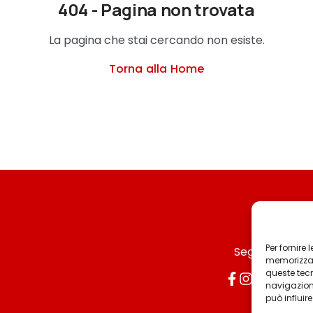
404 - Pagina non trovata
La pagina che stai cercando non esiste.
Torna alla Home
Per fornire
Seguici
memorizzare
queste tec
navigazione
può influir