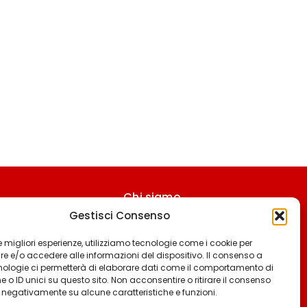
Chi siamo
Gestisci Consenso
Contattaci
Termini & Condizioni
 le migliori esperienze, utilizziamo tecnologie come i cookie per
 e/o accedere alle informazioni del dispositivo. Il consenso a
Cookie policy
nologie ci permetterà di elaborare dati come il comportamento di
 o ID unici su questo sito. Non acconsentire o ritirare il consenso
Privacy policy
e negativamente su alcune caratteristiche e funzioni.