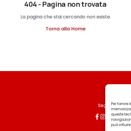
404 - Pagina non trovata
La pagina che stai cercando non esiste.
Torna alla Home
Per fornire
Seguici
memorizzare
queste tec
navigazione
può influir