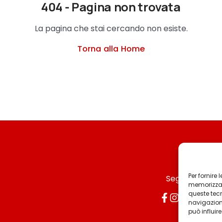
404 - Pagina non trovata
La pagina che stai cercando non esiste.
Torna alla Home
Per fornire
Seguici
memorizzare
queste tec
navigazione
può influir