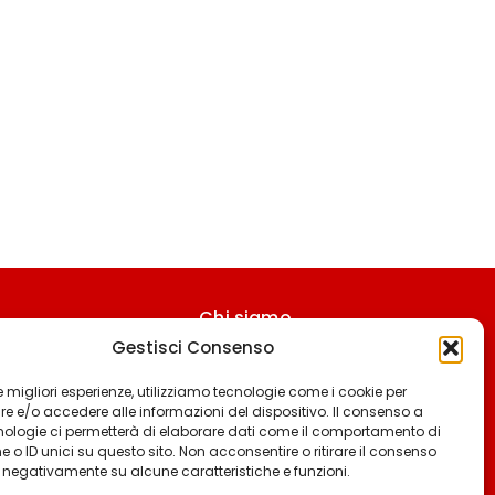
Chi siamo
Gestisci Consenso
Contattaci
Termini & Condizioni
 le migliori esperienze, utilizziamo tecnologie come i cookie per
 e/o accedere alle informazioni del dispositivo. Il consenso a
Cookie policy
nologie ci permetterà di elaborare dati come il comportamento di
 o ID unici su questo sito. Non acconsentire o ritirare il consenso
Privacy policy
e negativamente su alcune caratteristiche e funzioni.