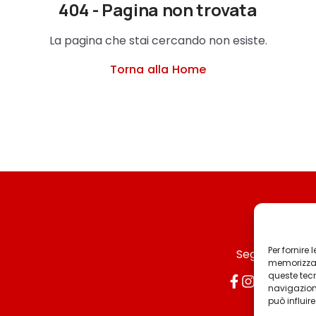
404 - Pagina non trovata
La pagina che stai cercando non esiste.
Torna alla Home
Per fornire
Seguici
memorizzare
queste tec
navigazione
può influir