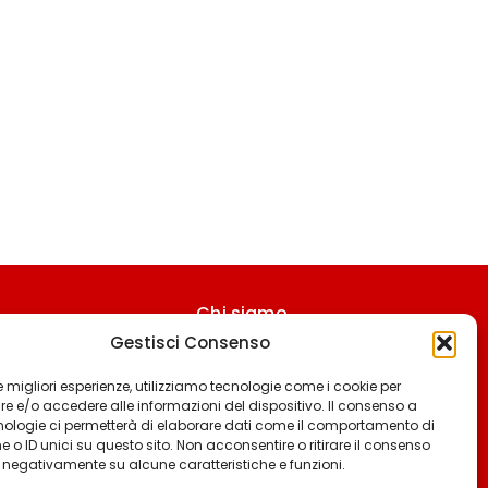
Chi siamo
Gestisci Consenso
Contattaci
Termini & Condizioni
 le migliori esperienze, utilizziamo tecnologie come i cookie per
 e/o accedere alle informazioni del dispositivo. Il consenso a
Cookie policy
nologie ci permetterà di elaborare dati come il comportamento di
 o ID unici su questo sito. Non acconsentire o ritirare il consenso
Privacy policy
e negativamente su alcune caratteristiche e funzioni.