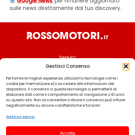
Google News
, per rimanere aggiornato
sulle news direttamente dal tuo discovery.
Seguici
Gestisci Consenso
Per fornire le migliori esperienze, utilizziamo tecnologie come i
cookie per memorizzare e/o accedere alle informazioni del
Chi siamo
dispositivo. Il consenso a queste tecnologie ci permetterà di
elaborare dati come il comportamento di navigazione o ID unici
Contattaci
su questo sito. Non acconsentire o ritirare il consenso può influire
negativamente su alcune caratteristiche e funzioni.
Termini & Condizioni
Cookie policy
Gestisci servizi
Privacy policy
Accetta