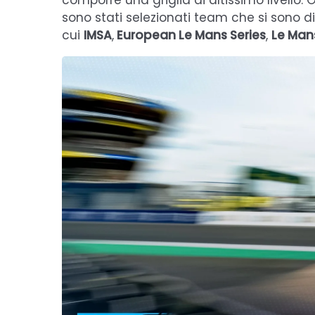
comporre una griglia di altissimo livello. O
sono stati selezionati team che si sono di
cui
IMSA
,
European Le Mans Series
,
Le Man