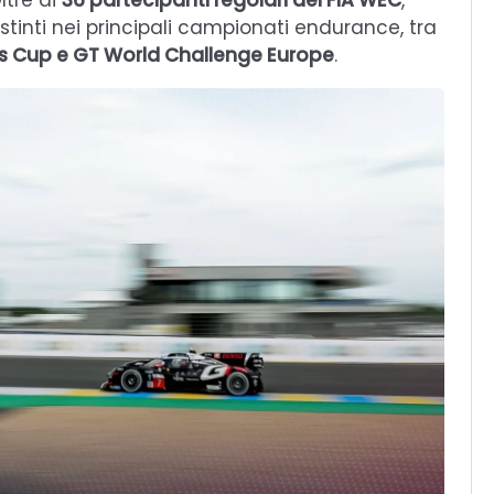
ltre ai
36 partecipanti regolari del FIA WEC
,
stinti nei principali campionati endurance, tra
s Cup e GT World Challenge Europe
.