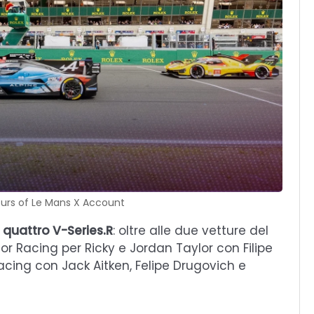
ours of Le Mans X Account
a
quattro V-Series.R
: oltre alle due vetture del
r Racing per Ricky e Jordan Taylor con Filipe
acing con Jack Aitken, Felipe Drugovich e