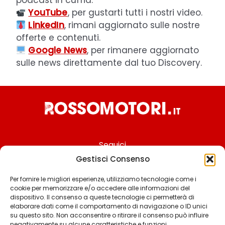
YouTube
, per gustarti tutti i nostri video.
LinkedIn
, rimani aggiornato sulle nostre
offerte e contenuti.
Google News
, per rimanere aggiornato
sulle news direttamente dal tuo Discovery.
Seguici
Gestisci Consenso
Per fornire le migliori esperienze, utilizziamo tecnologie come i
cookie per memorizzare e/o accedere alle informazioni del
Chi siamo
dispositivo. Il consenso a queste tecnologie ci permetterà di
elaborare dati come il comportamento di navigazione o ID unici
Contattaci
su questo sito. Non acconsentire o ritirare il consenso può influire
negativamente su alcune caratteristiche e funzioni.