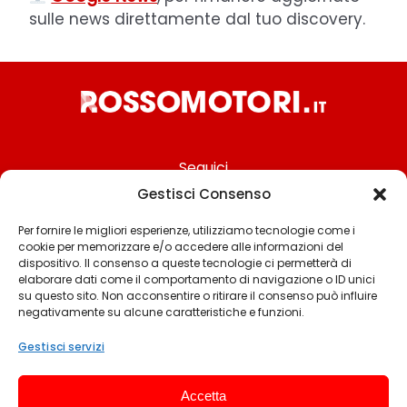
sulle news direttamente dal tuo discovery.
Seguici
Gestisci Consenso
Per fornire le migliori esperienze, utilizziamo tecnologie come i
cookie per memorizzare e/o accedere alle informazioni del
Chi siamo
dispositivo. Il consenso a queste tecnologie ci permetterà di
elaborare dati come il comportamento di navigazione o ID unici
Contattaci
su questo sito. Non acconsentire o ritirare il consenso può influire
negativamente su alcune caratteristiche e funzioni.
Termini & Condizioni
Cookie policy
Gestisci servizi
Privacy policy
Accetta