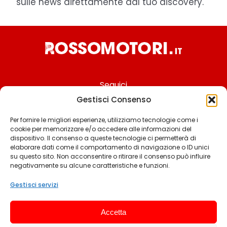
sulle news direttamente dal tuo discovery.
Seguici
Gestisci Consenso
Per fornire le migliori esperienze, utilizziamo tecnologie come i
cookie per memorizzare e/o accedere alle informazioni del
Chi siamo
dispositivo. Il consenso a queste tecnologie ci permetterà di
elaborare dati come il comportamento di navigazione o ID unici
Contattaci
su questo sito. Non acconsentire o ritirare il consenso può influire
negativamente su alcune caratteristiche e funzioni.
Termini & Condizioni
Cookie policy
Gestisci servizi
Privacy policy
Accetta
Cookie settings