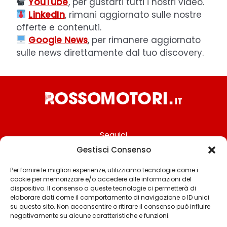
YouTube
, per gustarti tutti i nostri video.
LinkedIn
, rimani aggiornato sulle nostre
offerte e contenuti.
Google News
, per rimanere aggiornato
sulle news direttamente dal tuo discovery.
Seguici
Gestisci Consenso
Per fornire le migliori esperienze, utilizziamo tecnologie come i
cookie per memorizzare e/o accedere alle informazioni del
Chi siamo
dispositivo. Il consenso a queste tecnologie ci permetterà di
elaborare dati come il comportamento di navigazione o ID unici
Contattaci
su questo sito. Non acconsentire o ritirare il consenso può influire
negativamente su alcune caratteristiche e funzioni.
Termini & Condizioni